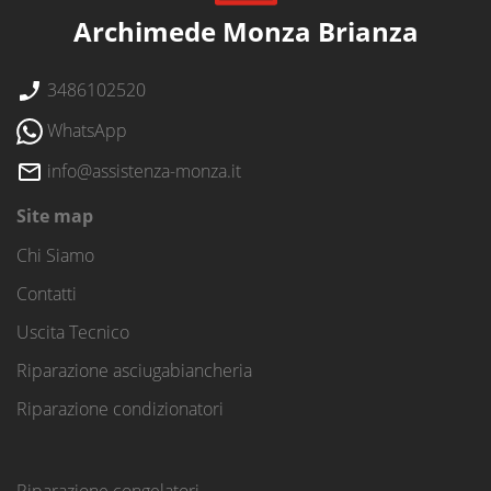
Archimede Monza Brianza
3486102520
WhatsApp
info@assistenza-monza.it
Site map
Chi Siamo
Contatti
Uscita Tecnico
Riparazione asciugabiancheria
Riparazione condizionatori