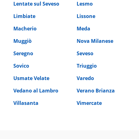
Lentate sul Seveso
Lesmo
Limbiate
Lissone
Macherio
Meda
Muggiò
Nova Milanese
Seregno
Seveso
Sovico
Triuggio
Usmate Velate
Varedo
Vedano al Lambro
Verano Brianza
Villasanta
Vimercate