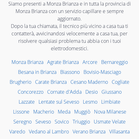
Siamo presenti a Monza Brianza e in tutta la provincia di
Monza Brianza con un servizio capillare e sempre
aggiornato.
Dopo la tua chiamata, il tecnico più vicino a casa tua ti
contatterà, avvicinandosi velocemente a casa tua, per
risolvere qualsiasi problema tu abbia con i tuoi
elettrodomestici.
Monza Brianza
Agrate Brianza
Arcore
Bernareggio
Besana in Brianza
Biassono
Bovisio-Masciago
Brugherio
Carate Brianza
Cesano Maderno
Cogliate
Concorezzo
Cornate d'Adda
Desio
Giussano
Lazzate
Lentate sul Seveso
Lesmo
Limbiate
Lissone
Macherio
Meda
Muggiò
Nova Milanese
Seregno
Seveso
Sovico
Triuggio
Usmate Velate
Varedo
Vedano al Lambro
Verano Brianza
Villasanta