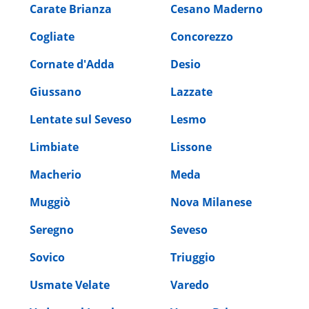
Carate Brianza
Cesano Maderno
Cogliate
Concorezzo
Cornate d'Adda
Desio
Giussano
Lazzate
Lentate sul Seveso
Lesmo
Limbiate
Lissone
Macherio
Meda
Muggiò
Nova Milanese
Seregno
Seveso
Sovico
Triuggio
Usmate Velate
Varedo