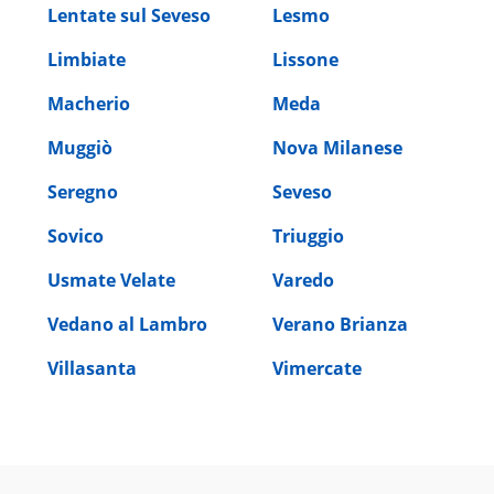
Lentate sul Seveso
Lesmo
Limbiate
Lissone
Macherio
Meda
Muggiò
Nova Milanese
Seregno
Seveso
Sovico
Triuggio
Usmate Velate
Varedo
Vedano al Lambro
Verano Brianza
Villasanta
Vimercate