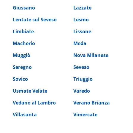
Giussano
Lazzate
Lentate sul Seveso
Lesmo
Limbiate
Lissone
Macherio
Meda
Muggiò
Nova Milanese
Seregno
Seveso
Sovico
Triuggio
Usmate Velate
Varedo
Vedano al Lambro
Verano Brianza
Villasanta
Vimercate