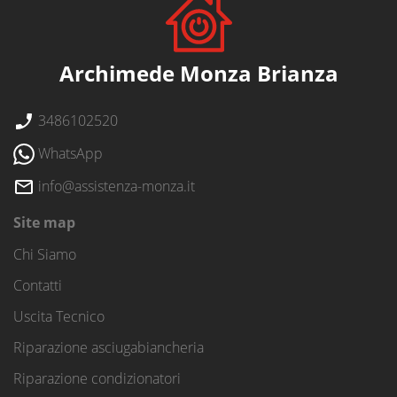
Archimede Monza Brianza
3486102520
WhatsApp
info@assistenza-monza.it
Site map
Chi Siamo
Contatti
Uscita Tecnico
Riparazione asciugabiancheria
Riparazione condizionatori