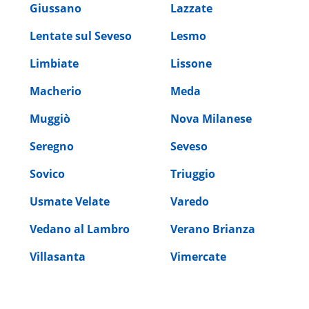
Giussano
Lazzate
Lentate sul Seveso
Lesmo
Limbiate
Lissone
Macherio
Meda
Muggiò
Nova Milanese
Seregno
Seveso
Sovico
Triuggio
Usmate Velate
Varedo
Vedano al Lambro
Verano Brianza
Villasanta
Vimercate