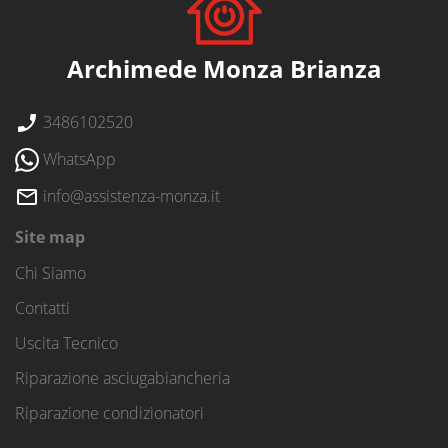
Archimede Monza Brianza
3486102520
WhatsApp
info@assistenza-monza.it
Site map
Chi Siamo
Contatti
Uscita Tecnico
Riparazione asciugabiancheria
Riparazione condizionatori