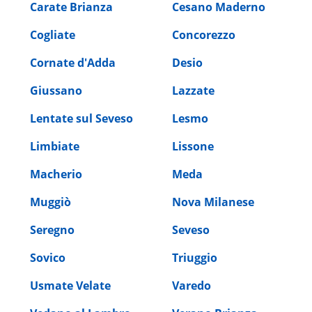
Carate Brianza
Cesano Maderno
Cogliate
Concorezzo
Cornate d'Adda
Desio
Giussano
Lazzate
Lentate sul Seveso
Lesmo
Limbiate
Lissone
Macherio
Meda
Muggiò
Nova Milanese
Seregno
Seveso
Sovico
Triuggio
Usmate Velate
Varedo