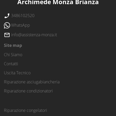
Archimede Monza Brianza
3486102520
WhatsApp
info@assistenza-monza.it
Site map
Chi Siamo
Contatti
Uscita Tecnico
Riparazione asciugabiancheria
Riparazione condizionatori
Riparazione congelatori