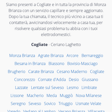
Siamo presenti a Cogliate e in tutta la provincia di Monza
Brianza con un servizio capillare e sempre aggiornato.
Dopo la tua chiamata, il tecnico più vicino a casa tua ti
contatterà, avvicinandosi velocemente a casa tua, per
risolvere qualsiasi problema tu abbia con i tuoi
elettrodomestici.
Cogliate
- Ceriano Laghetto
Monza Brianza
Agrate Brianza
Arcore
Bernareggio
Besana in Brianza
Biassono
Bovisio-Masciago
Brugherio
Carate Brianza
Cesano Maderno
Cogliate
Concorezzo
Cornate d'Adda
Desio
Giussano
Lazzate
Lentate sul Seveso
Lesmo
Limbiate
Lissone
Macherio
Meda
Muggiò
Nova Milanese
Seregno
Seveso
Sovico
Triuggio
Usmate Velate
Varedo
Vedano al Lambro
Verano Brianza
Villasanta