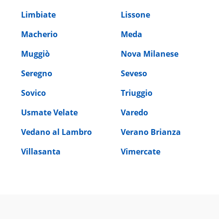
Limbiate
Lissone
Macherio
Meda
Muggiò
Nova Milanese
Seregno
Seveso
Sovico
Triuggio
Usmate Velate
Varedo
Vedano al Lambro
Verano Brianza
Villasanta
Vimercate