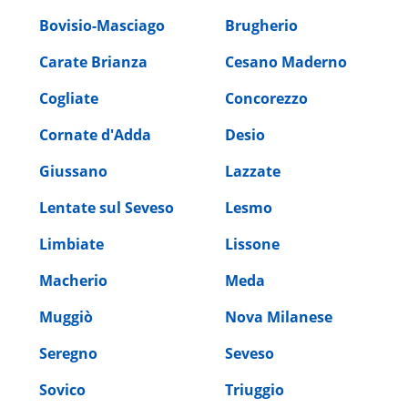
Bovisio-Masciago
Brugherio
Carate Brianza
Cesano Maderno
Cogliate
Concorezzo
Cornate d'Adda
Desio
Giussano
Lazzate
Lentate sul Seveso
Lesmo
Limbiate
Lissone
Macherio
Meda
Muggiò
Nova Milanese
Seregno
Seveso
Sovico
Triuggio