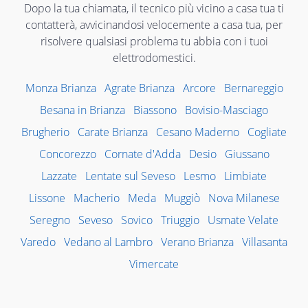
Dopo la tua chiamata, il tecnico più vicino a casa tua ti
contatterà, avvicinandosi velocemente a casa tua, per
risolvere qualsiasi problema tu abbia con i tuoi
elettrodomestici.
Monza Brianza
Agrate Brianza
Arcore
Bernareggio
Besana in Brianza
Biassono
Bovisio-Masciago
Brugherio
Carate Brianza
Cesano Maderno
Cogliate
Concorezzo
Cornate d'Adda
Desio
Giussano
Lazzate
Lentate sul Seveso
Lesmo
Limbiate
Lissone
Macherio
Meda
Muggiò
Nova Milanese
Seregno
Seveso
Sovico
Triuggio
Usmate Velate
Varedo
Vedano al Lambro
Verano Brianza
Villasanta
Vimercate