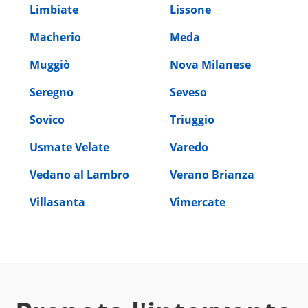
Limbiate
Lissone
Macherio
Meda
Muggiò
Nova Milanese
Seregno
Seveso
Sovico
Triuggio
Usmate Velate
Varedo
Vedano al Lambro
Verano Brianza
Villasanta
Vimercate