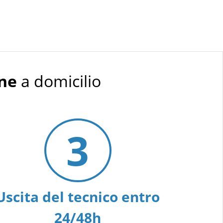
one
a domicilio
3
Uscita del tecnico entro
24/48h