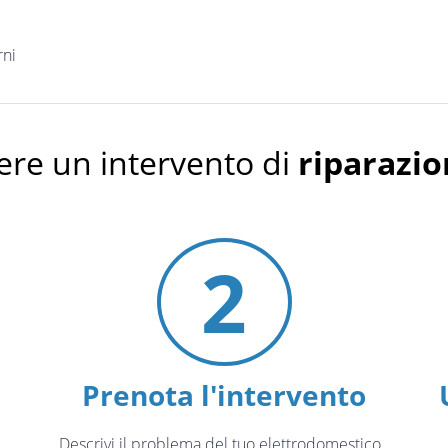
rni
ere un intervento di
riparazi
2
Prenota l'intervento
Descrivi il problema del tuo elettrodomestico
.