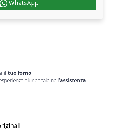
WhatsApp
re
il tuo forno
.
’esperienza pluriennale nell'
assistenza
riginali