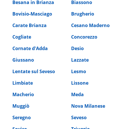
Besana in Brianza
Biassono
Bovisio-Masciago
Brugherio
Carate Brianza
Cesano Maderno
Cogliate
Concorezzo
Cornate d'Adda
Desio
Giussano
Lazzate
Lentate sul Seveso
Lesmo
Limbiate
Lissone
Macherio
Meda
Muggiò
Nova Milanese
Seregno
Seveso
Sovico
Triuggio