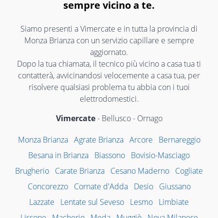
sempre vicino a te.
Siamo presenti a Vimercate e in tutta la provincia di
Monza Brianza con un servizio capillare e sempre
aggiornato.
Dopo la tua chiamata, il tecnico più vicino a casa tua ti
contatterà, avvicinandosi velocemente a casa tua, per
risolvere qualsiasi problema tu abbia con i tuoi
elettrodomestici.
Vimercate
- Bellusco - Ornago
Monza Brianza
Agrate Brianza
Arcore
Bernareggio
Besana in Brianza
Biassono
Bovisio-Masciago
Brugherio
Carate Brianza
Cesano Maderno
Cogliate
Concorezzo
Cornate d'Adda
Desio
Giussano
Lazzate
Lentate sul Seveso
Lesmo
Limbiate
Lissone
Macherio
Meda
Muggiò
Nova Milanese