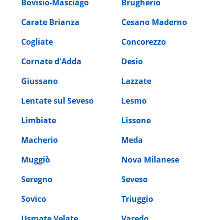
Bovisio-Masciago
Brugherio
Carate Brianza
Cesano Maderno
Cogliate
Concorezzo
Cornate d'Adda
Desio
Giussano
Lazzate
Lentate sul Seveso
Lesmo
Limbiate
Lissone
Macherio
Meda
Muggiò
Nova Milanese
Seregno
Seveso
Sovico
Triuggio
Usmate Velate
Varedo