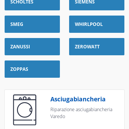
SCHOLTES
SIEMENS
SMEG
WHIRLPOOL
ZANUSSI
ZEROWATT
ZOPPAS
Asciugabiancheria
Riparazione asciugabiancheria
Varedo