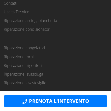
Contatti
Uscita Tecnico
Riparazione asciugabiancheria
Riparazione condizionatori
Riparazione congelatori
Riparazione forni
Riparazione frigoriferi
Riparazione lavasciuga
Riparazione lavastoviglie
PRENOTA L'INTERVENTO
Riparazione lavatrici
Riparazione piani cottura