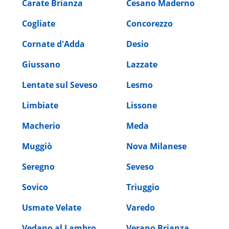
Carate Brianza
Cesano Maderno
Cogliate
Concorezzo
Cornate d'Adda
Desio
Giussano
Lazzate
Lentate sul Seveso
Lesmo
Limbiate
Lissone
Macherio
Meda
Muggiò
Nova Milanese
Seregno
Seveso
Sovico
Triuggio
Usmate Velate
Varedo
Vedano al Lambro
Verano Brianza