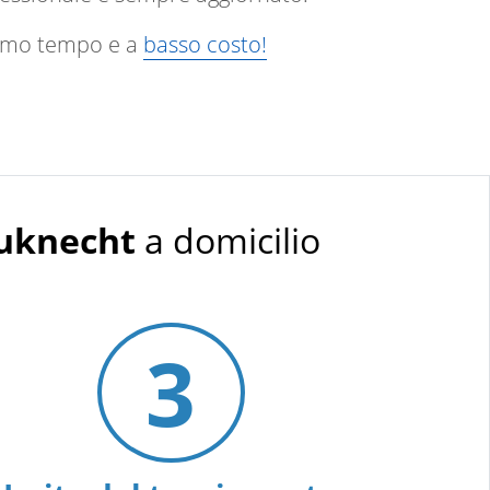
ssimo tempo e a
basso costo!
auknecht
a domicilio
3