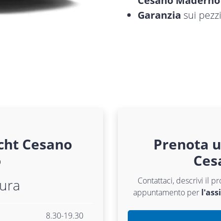
Cesano Maderno
Garanzia
sui pezzi
cht
Cesano
Prenota 
o
Ces
Contattaci, descrivi il p
tura
appuntamento per
l'as
8.30-19.30