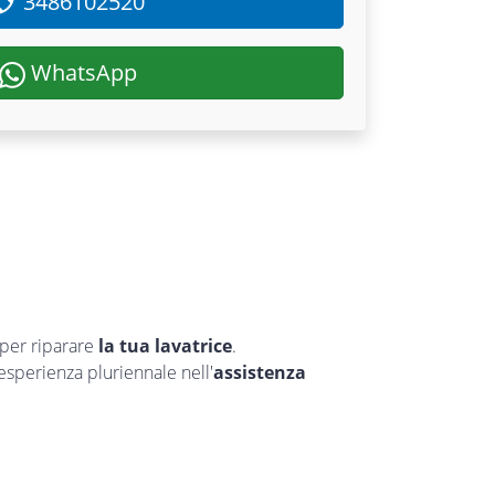
3486102520
WhatsApp
per riparare
la tua lavatrice
.
’esperienza pluriennale nell'
assistenza