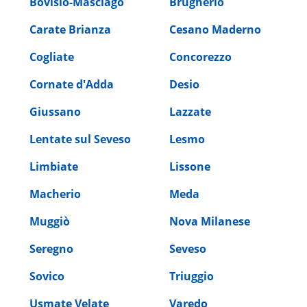
Bovisio-Masciago
Brugherio
Carate Brianza
Cesano Maderno
Cogliate
Concorezzo
Cornate d'Adda
Desio
Giussano
Lazzate
Lentate sul Seveso
Lesmo
Limbiate
Lissone
Macherio
Meda
Muggiò
Nova Milanese
Seregno
Seveso
Sovico
Triuggio
Usmate Velate
Varedo