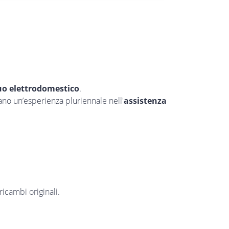
tuo elettrodomestico
.
tano un’esperienza pluriennale nell'
assistenza
ricambi originali.