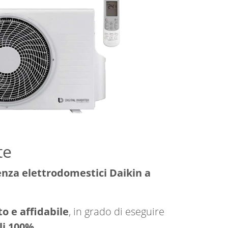
te
enza elettrodomestici Daikin a
o e affidabile
, in grado di eseguire
li 100%
.