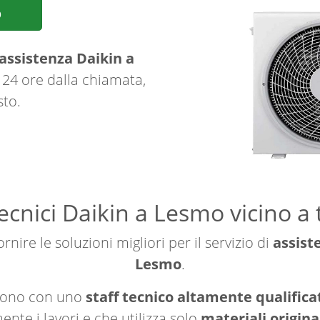
p
assistenza Daikin a
 24 ore dalla chiamata,
sto.
ecnici Daikin a Lesmo vicino a 
rnire le soluzioni migliori per il servizio di
assist
Lesmo
.
ngono con uno
staff tecnico altamente qualificat
nte i lavori e che utilizza solo
materiali origina