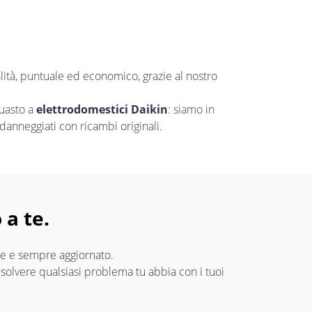
lità, puntuale ed economico, grazie al nostro
guasto a
elettrodomestici Daikin
: siamo in
danneggiati con ricambi originali.
 a te.
are e sempre aggiornato.
risolvere qualsiasi problema tu abbia con i tuoi