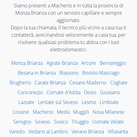
Siamo presenti a Macherio e in tutta la provincia di
Monza Brianza con un servizio capillare e sempre
aggiornato.
Dopo la tua chiamata, il tecnico più vicino a casa tua ti
contatterà, avvicinandosi velocemente a casa tua, per
risolvere qualsiasi problema tu abbia con i tuoi
elettrodomestici.
Monza Brianza
Agrate Brianza
Arcore
Bernareggio
Besana in Brianza
Biassono
Bovisio-Masciago
Brugherio
Carate Brianza
Cesano Maderno
Cogliate
Concorezzo
Cornate d'Adda
Desio
Giussano
Lazzate
Lentate sul Seveso
Lesmo
Limbiate
Lissone
Macherio
Meda
Muggiò
Nova Milanese
Seregno
Seveso
Sovico
Triuggio
Usmate Velate
Varedo
Vedano al Lambro
Verano Brianza
Villasanta