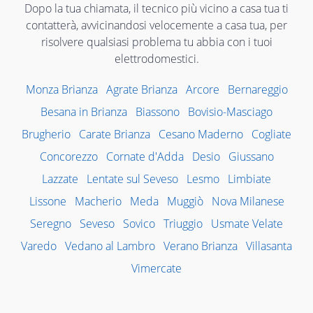
Dopo la tua chiamata, il tecnico più vicino a casa tua ti
contatterà, avvicinandosi velocemente a casa tua, per
risolvere qualsiasi problema tu abbia con i tuoi
elettrodomestici.
Monza Brianza
Agrate Brianza
Arcore
Bernareggio
Besana in Brianza
Biassono
Bovisio-Masciago
Brugherio
Carate Brianza
Cesano Maderno
Cogliate
Concorezzo
Cornate d'Adda
Desio
Giussano
Lazzate
Lentate sul Seveso
Lesmo
Limbiate
Lissone
Macherio
Meda
Muggiò
Nova Milanese
Seregno
Seveso
Sovico
Triuggio
Usmate Velate
Varedo
Vedano al Lambro
Verano Brianza
Villasanta
Vimercate