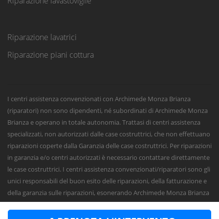
Riparazione lavastoviglie
Riparazione lavatrici
Riparazione piani cottura
I centri assistenza convenzionati con Archimede Monza Brianza
(riparatori) non sono dipendenti, né subordinati di Archimede Monza
Brianza e operano in totale autonomia. Trattasi di centri assistenza
specializzati, non autorizzati dalle case costruttrici, che non effettuano
riparazioni coperte dalla Garanzia delle case costruttrici. Per riparazioni
in garanzia e/o centri autorizzati è necessario contattare direttamente
le case costruttrici. I centri assistenza convenzionati/riparatori sono gli
unici responsabili del buon esito delle riparazioni, della fatturazione e
della garanzia sulle riparazioni, esonerando Archimede Monza Brianza
da qualsiasi responsabilità civile, penale o fiscale sugli interventi e sulle
riparazioni.