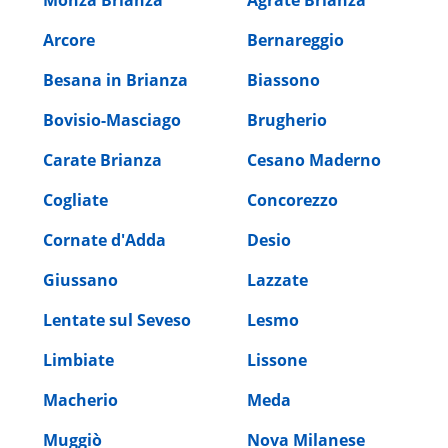
Arcore
Bernareggio
Besana in Brianza
Biassono
Bovisio-Masciago
Brugherio
Carate Brianza
Cesano Maderno
Cogliate
Concorezzo
Cornate d'Adda
Desio
Giussano
Lazzate
Lentate sul Seveso
Lesmo
Limbiate
Lissone
Macherio
Meda
Muggiò
Nova Milanese