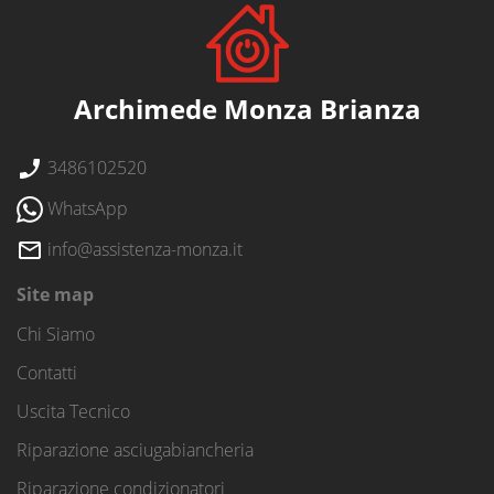
Archimede Monza Brianza
3486102520
WhatsApp
info@assistenza-monza.it
Site map
Chi Siamo
Contatti
Uscita Tecnico
Riparazione asciugabiancheria
Riparazione condizionatori