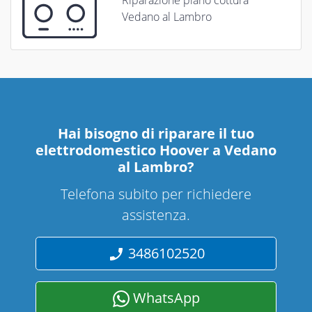
Vedano al Lambro
Hai bisogno di riparare
il tuo
elettrodomestico Hoover a Vedano
al Lambro
?
Telefona subito per richiedere
assistenza.
3486102520
WhatsApp