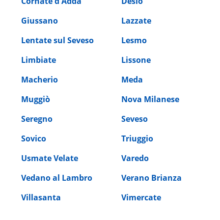
Cornate d'Adda
Desio
Giussano
Lazzate
Lentate sul Seveso
Lesmo
Limbiate
Lissone
Macherio
Meda
Muggiò
Nova Milanese
Seregno
Seveso
Sovico
Triuggio
Usmate Velate
Varedo
Vedano al Lambro
Verano Brianza
Villasanta
Vimercate