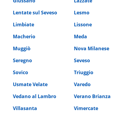
Giussano
Lazzate
Lentate sul Seveso
Lesmo
Limbiate
Lissone
Macherio
Meda
Muggiò
Nova Milanese
Seregno
Seveso
Sovico
Triuggio
Usmate Velate
Varedo
Vedano al Lambro
Verano Brianza
Villasanta
Vimercate