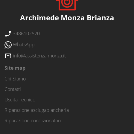
Archimede Monza Brianza
3486102520
WhatsApp
info@assistenza-monza.it
Site map
Chi Siamo
Contatti
Uscita Tecnico
Riparazione asciugabiancheria
Riparazione condizionatori