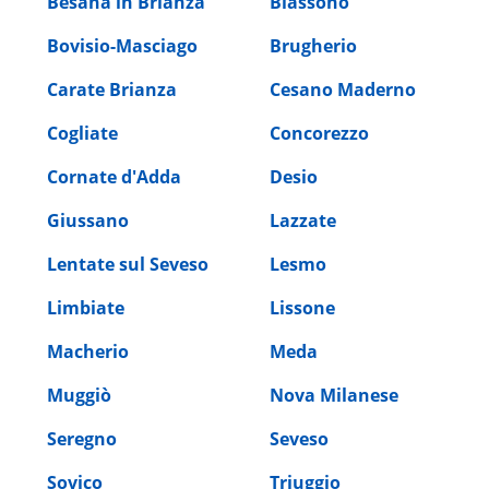
Besana in Brianza
Biassono
Bovisio-Masciago
Brugherio
Carate Brianza
Cesano Maderno
Cogliate
Concorezzo
Cornate d'Adda
Desio
Giussano
Lazzate
Lentate sul Seveso
Lesmo
Limbiate
Lissone
Macherio
Meda
Muggiò
Nova Milanese
Seregno
Seveso
Sovico
Triuggio