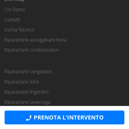
Chi Siamo
Contatti
Uscita Tecnico
Riparazione asciugabiancheria
Riparazione condizionatori
Riparazione congelatori
Riparazione forni
Riparazione frigoriferi
Riparazione lavasciuga
Riparazione lavastoviglie
PRENOTA L'INTERVENTO