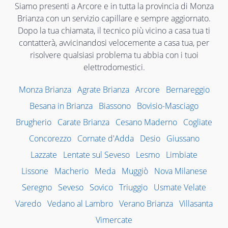
Siamo presenti a Arcore e in tutta la provincia di Monza
Brianza con un servizio capillare e sempre aggiornato.
Dopo la tua chiamata, il tecnico più vicino a casa tua ti
contatterà, avvicinandosi velocemente a casa tua, per
risolvere qualsiasi problema tu abbia con i tuoi
elettrodomestici.
Monza Brianza
Agrate Brianza
Arcore
Bernareggio
Besana in Brianza
Biassono
Bovisio-Masciago
Brugherio
Carate Brianza
Cesano Maderno
Cogliate
Concorezzo
Cornate d'Adda
Desio
Giussano
Lazzate
Lentate sul Seveso
Lesmo
Limbiate
Lissone
Macherio
Meda
Muggiò
Nova Milanese
Seregno
Seveso
Sovico
Triuggio
Usmate Velate
Varedo
Vedano al Lambro
Verano Brianza
Villasanta
Vimercate