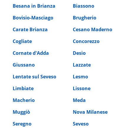
Besana in Brianza
Biassono
Bovisio-Masciago
Brugherio
Carate Brianza
Cesano Maderno
Cogliate
Concorezzo
Cornate d'Adda
Desio
Giussano
Lazzate
Lentate sul Seveso
Lesmo
Limbiate
Lissone
Macherio
Meda
Muggiò
Nova Milanese
Seregno
Seveso