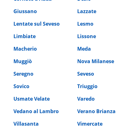
Giussano
Lazzate
Lentate sul Seveso
Lesmo
Limbiate
Lissone
Macherio
Meda
Muggiò
Nova Milanese
Seregno
Seveso
Sovico
Triuggio
Usmate Velate
Varedo
Vedano al Lambro
Verano Brianza
Villasanta
Vimercate