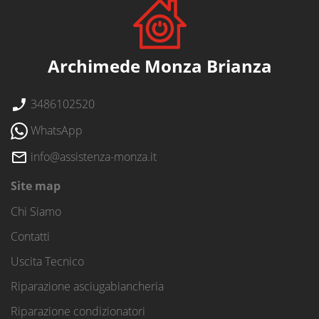
Archimede Monza Brianza
3486102520
WhatsApp
info@assistenza-monza.it
Site map
Chi Siamo
Contatti
Uscita Tecnico
Riparazione asciugabiancheria
Riparazione condizionatori