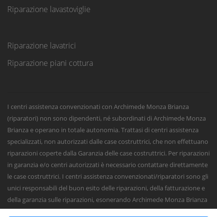
Riparazione lavastoviglie
Riparazione lavatrici
Riparazione piani cottura
I centri assistenza convenzionati con Archimede Monza Brianza
(riparatori) non sono dipendenti, né subordinati di Archimede Monza
Brianza e operano in totale autonomia. Trattasi di centri assistenza
specializzati, non autorizzati dalle case costruttrici, che non effettuano
riparazioni coperte dalla Garanzia delle case costruttrici. Per riparazioni
in garanzia e/o centri autorizzati è necessario contattare direttamente
le case costruttrici. I centri assistenza convenzionati/riparatori sono gli
unici responsabili del buon esito delle riparazioni, della fatturazione e
della garanzia sulle riparazioni, esonerando Archimede Monza Brianza
da qualsiasi responsabilità civile, penale o fiscale sugli interventi e sulle