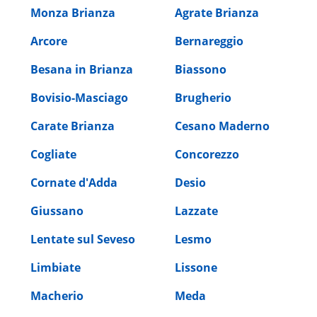
Monza Brianza
Agrate Brianza
Arcore
Bernareggio
Besana in Brianza
Biassono
Bovisio-Masciago
Brugherio
Carate Brianza
Cesano Maderno
Cogliate
Concorezzo
Cornate d'Adda
Desio
Giussano
Lazzate
Lentate sul Seveso
Lesmo
Limbiate
Lissone
Macherio
Meda