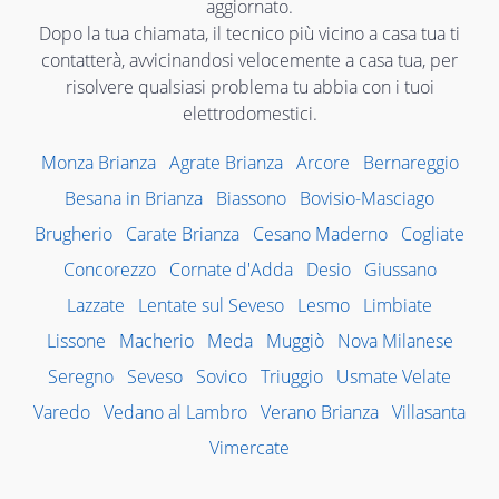
aggiornato.
Dopo la tua chiamata, il tecnico più vicino a casa tua ti
contatterà, avvicinandosi velocemente a casa tua, per
risolvere qualsiasi problema tu abbia con i tuoi
elettrodomestici.
Monza Brianza
Agrate Brianza
Arcore
Bernareggio
Besana in Brianza
Biassono
Bovisio-Masciago
Brugherio
Carate Brianza
Cesano Maderno
Cogliate
Concorezzo
Cornate d'Adda
Desio
Giussano
Lazzate
Lentate sul Seveso
Lesmo
Limbiate
Lissone
Macherio
Meda
Muggiò
Nova Milanese
Seregno
Seveso
Sovico
Triuggio
Usmate Velate
Varedo
Vedano al Lambro
Verano Brianza
Villasanta
Vimercate