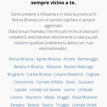
sempre vicino a te.
Siamo presenti a Villasanta e in tutta la provincia di
Monza Brianza con un servizio capillare e sempre
aggiornato.
Dopo la tua chiamata, il tecnico più vicino a casa tua ti
contatterà, avvicinandosi velocemente a casa tua, per
risolvere qualsiasi problema tu abbia con i tuoi
elettrodomestici.
Monza Brianza
Agrate Brianza
Arcore
Bernareggio
Besana in Brianza
Biassono
Bovisio-Masciago
Brugherio
Carate Brianza
Cesano Maderno
Cogliate
Concorezzo
Cornate d'Adda
Desio
Giussano
Lazzate
Lentate sul Seveso
Lesmo
Limbiate
Lissone
Macherio
Meda
Muggiò
Nova Milanese
Seregno
Seveso
Sovico
Triuggio
Usmate Velate