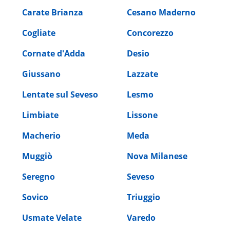
Carate Brianza
Cesano Maderno
Cogliate
Concorezzo
Cornate d'Adda
Desio
Giussano
Lazzate
Lentate sul Seveso
Lesmo
Limbiate
Lissone
Macherio
Meda
Muggiò
Nova Milanese
Seregno
Seveso
Sovico
Triuggio
Usmate Velate
Varedo