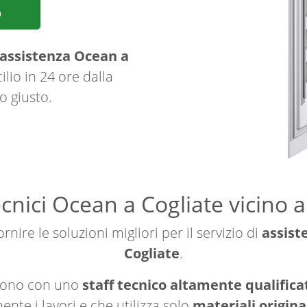
p
assistenza Ocean a
lio in 24 ore dalla
o giusto.
cnici Ocean a Cogliate vicino a
rnire le soluzioni migliori per il servizio di
assist
Cogliate
.
ngono con uno
staff tecnico altamente qualificat
nte i lavori e che utilizza solo
materiali origina