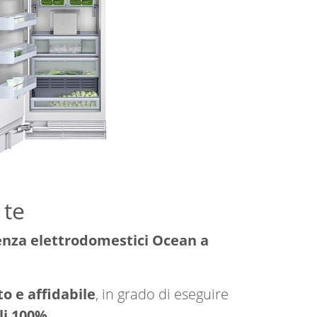
 te
enza elettrodomestici Ocean a
o e affidabile
, in grado di eseguire
li 100%
.