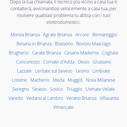
Dopo la tua chiamata, il tecnico più vicino a casa tua ti
contatterà, avvicinandosi velocemente a casa tua, per
risolvere qualsiasi problema tu abbia con i tuoi
elettrodomestici.
Monza Brianza
Agrate Brianza
Arcore
Bernareggio
Besana in Brianza
Biassono
Bovisio-Masciago
Brugherio
Carate Brianza
Cesano Maderno
Cogliate
Concorezzo
Cornate d'Adda
Desio
Giussano
Lazzate
Lentate sul Seveso
Lesmo
Limbiate
Lissone
Macherio
Meda
Muggiò
Nova Milanese
Seregno
Seveso
Sovico
Triuggio
Usmate Velate
Varedo
Vedano al Lambro
Verano Brianza
Villasanta
Vimercate