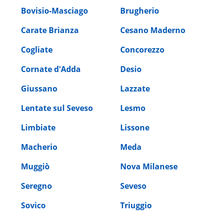
Bovisio-Masciago
Brugherio
Carate Brianza
Cesano Maderno
Cogliate
Concorezzo
Cornate d'Adda
Desio
Giussano
Lazzate
Lentate sul Seveso
Lesmo
Limbiate
Lissone
Macherio
Meda
Muggiò
Nova Milanese
Seregno
Seveso
Sovico
Triuggio