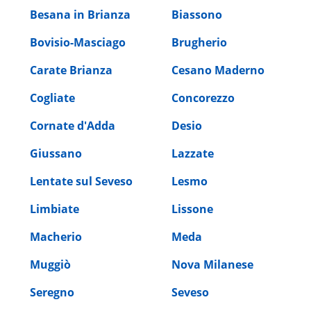
Besana in Brianza
Biassono
Bovisio-Masciago
Brugherio
Carate Brianza
Cesano Maderno
Cogliate
Concorezzo
Cornate d'Adda
Desio
Giussano
Lazzate
Lentate sul Seveso
Lesmo
Limbiate
Lissone
Macherio
Meda
Muggiò
Nova Milanese
Seregno
Seveso