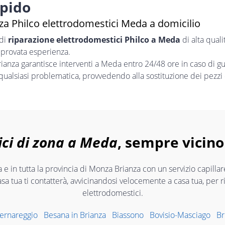
apido
za Philco elettrodomestici Meda a domicilio
 di
riparazione elettrodomestici Philco a Meda
di alta qual
 provata esperienza.
nza garantisce interventi a Meda entro 24/48 ore in caso di g
 qualsiasi problematica, provvedendo alla sostituzione dei pezzi 
ici di zona a Meda
, sempre vicino 
e in tutta la provincia di Monza Brianza con un servizio capilla
asa tua ti contatterà, avvicinandosi velocemente a casa tua, per 
elettrodomestici.
ernareggio
Besana in Brianza
Biassono
Bovisio-Masciago
Br