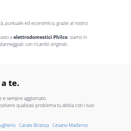
ità, puntuale ed economico, grazie al nostro
uasto a
elettrodomestici Philco
: siamo in
danneggiati con ricambi originali.
a te.
re e sempre aggiornato.
risolvere qualsiasi problema tu abbia con i tuoi
ugherio
Carate Brianza
Cesano Maderno