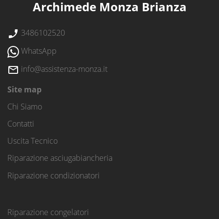
Archimede Monza Brianza
3486102520
WhatsApp
info@assistenza-monza.it
Site map
Chi Siamo
Contatti
Uscita Tecnico
Riparazione asciugabiancheria
Riparazione condizionatori
Riparazione congelatori