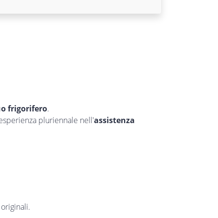
uo frigorifero
.
’esperienza pluriennale nell'
assistenza
originali.