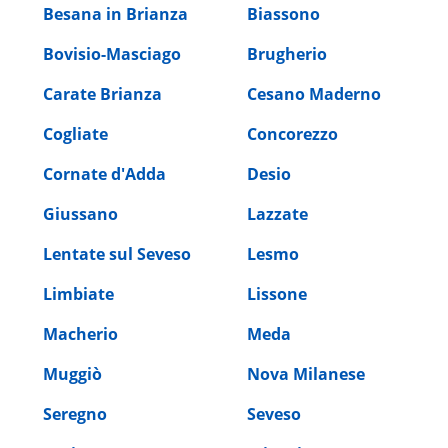
Besana in Brianza
Biassono
Bovisio-Masciago
Brugherio
Carate Brianza
Cesano Maderno
Cogliate
Concorezzo
Cornate d'Adda
Desio
Giussano
Lazzate
Lentate sul Seveso
Lesmo
Limbiate
Lissone
Macherio
Meda
Muggiò
Nova Milanese
Seregno
Seveso