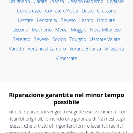
Brugherio
Carate Brianza
Cesano Maderno
Cogliate
Concorezzo
Cornate d'Adda
Desio
Giussano
Lazzate
Lentate sul Seveso
Lesmo
Limbiate
Lissone
Macherio
Meda
Muggiò
Nova Milanese
Seregno
Seveso
Sovico
Triuggio
Usmate Velate
Varedo
Vedano al Lambro
Verano Brianza
Villasanta
Vimercate
Riparazione garantita nel minor tempo
possibile
Tutte le riparazioni vengono eseguite esclusivamente con
ricambi originali, fornendo una garanzia di 12 mesi sugli
stessi. Che si tratti di frigoriferi, forni o lavatrici, tecnici