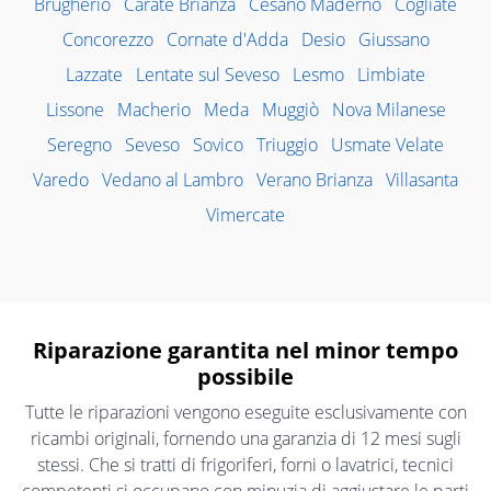
Brugherio
Carate Brianza
Cesano Maderno
Cogliate
Concorezzo
Cornate d'Adda
Desio
Giussano
Lazzate
Lentate sul Seveso
Lesmo
Limbiate
Lissone
Macherio
Meda
Muggiò
Nova Milanese
Seregno
Seveso
Sovico
Triuggio
Usmate Velate
Varedo
Vedano al Lambro
Verano Brianza
Villasanta
Vimercate
Riparazione garantita nel minor tempo
possibile
Tutte le riparazioni vengono eseguite esclusivamente con
ricambi originali, fornendo una garanzia di 12 mesi sugli
stessi. Che si tratti di frigoriferi, forni o lavatrici, tecnici