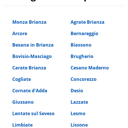
Monza Brianza
Agrate Brianza
Arcore
Bernareggio
Besana in Brianza
Biassono
Bovisio-Masciago
Brugherio
Carate Brianza
Cesano Maderno
Cogliate
Concorezzo
Cornate d'Adda
Desio
Giussano
Lazzate
Lentate sul Seveso
Lesmo
Limbiate
Lissone