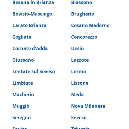
Besana in Brianza
Biassono
Bovisio-Masciago
Brugherio
Carate Brianza
Cesano Maderno
Cogliate
Concorezzo
Cornate d'Adda
Desio
Giussano
Lazzate
Lentate sul Seveso
Lesmo
Limbiate
Lissone
Macherio
Meda
Muggiò
Nova Milanese
Seregno
Seveso
Sovico
Triuggio