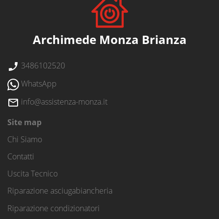
Archimede Monza Brianza
3486102520
WhatsApp
info@assistenza-monza.it
Site map
Chi Siamo
Contatti
Uscita Tecnico
Riparazione asciugabiancheria
Riparazione condizionatori