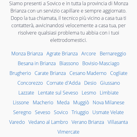
Siamo presenti a Sovico e in tutta la provincia di Monza
Brianza con un servizio capillare e sempre aggiornato.
Dopo la tua chiamata, il tecnico più vicino a casa tua ti
contatterà, avvicinandosi velocemente a casa tua, per
risolvere qualsiasi problema tu abbia con i tuoi
elettrodomestici.
Monza Brianza
Agrate Brianza
Arcore
Bernareggio
Besana in Brianza
Biassono
Bovisio-Masciago
Brugherio
Carate Brianza
Cesano Maderno
Cogliate
Concorezzo
Cornate d'Adda
Desio
Giussano
Lazzate
Lentate sul Seveso
Lesmo
Limbiate
Lissone
Macherio
Meda
Muggiò
Nova Milanese
Seregno
Seveso
Sovico
Triuggio
Usmate Velate
Varedo
Vedano al Lambro
Verano Brianza
Villasanta
Vimercate