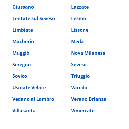
Giussano
Lazzate
Lentate sul Seveso
Lesmo
Limbiate
Lissone
Macherio
Meda
Muggiò
Nova Milanese
Seregno
Seveso
Sovico
Triuggio
Usmate Velate
Varedo
Vedano al Lambro
Verano Brianza
Villasanta
Vimercate