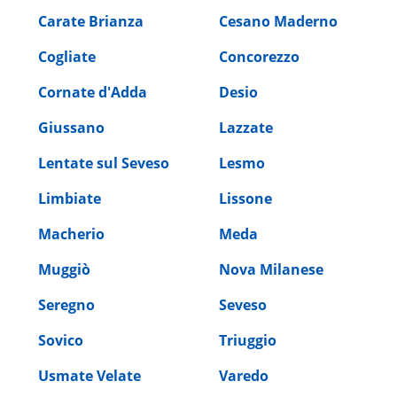
Carate Brianza
Cesano Maderno
Cogliate
Concorezzo
Cornate d'Adda
Desio
Giussano
Lazzate
Lentate sul Seveso
Lesmo
Limbiate
Lissone
Macherio
Meda
Muggiò
Nova Milanese
Seregno
Seveso
Sovico
Triuggio
Usmate Velate
Varedo