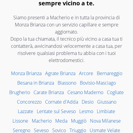
sempre vicino a te.
Siamo presenti a Macherio e in tutta la provincia di
Monza Brianza con un servizio capillare e sempre
aggiornato.
Dopo la tua chiamata, il tecnico più vicino a casa tua ti
contatterà, avvicinandosi velocemente a casa tua, per
risolvere qualsiasi problema tu abbia con i tuoi
elettrodomestici.
Monza Brianza
Agrate Brianza
Arcore
Bernareggio
Besana in Brianza
Biassono
Bovisio-Masciago
Brugherio
Carate Brianza
Cesano Maderno
Cogliate
Concorezzo
Cornate d'Adda
Desio
Giussano
Lazzate
Lentate sul Seveso
Lesmo
Limbiate
Lissone
Macherio
Meda
Muggiò
Nova Milanese
Seregno
Seveso
Sovico
Triuggio
Usmate Velate