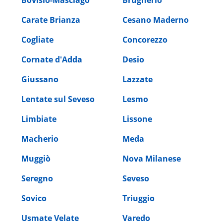
Carate Brianza
Cesano Maderno
Cogliate
Concorezzo
Cornate d'Adda
Desio
Giussano
Lazzate
Lentate sul Seveso
Lesmo
Limbiate
Lissone
Macherio
Meda
Muggiò
Nova Milanese
Seregno
Seveso
Sovico
Triuggio
Usmate Velate
Varedo