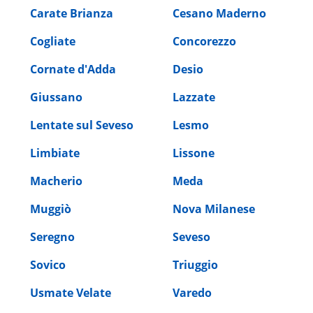
Carate Brianza
Cesano Maderno
Cogliate
Concorezzo
Cornate d'Adda
Desio
Giussano
Lazzate
Lentate sul Seveso
Lesmo
Limbiate
Lissone
Macherio
Meda
Muggiò
Nova Milanese
Seregno
Seveso
Sovico
Triuggio
Usmate Velate
Varedo