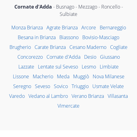
Cornate d'Adda
- Busnago - Mezzago - Roncello -
Sulbiate
Monza Brianza
Agrate Brianza
Arcore
Bernareggio
Besana in Brianza
Biassono
Bovisio-Masciago
Brugherio
Carate Brianza
Cesano Maderno
Cogliate
Concorezzo
Cornate d'Adda
Desio
Giussano
Lazzate
Lentate sul Seveso
Lesmo
Limbiate
Lissone
Macherio
Meda
Muggiò
Nova Milanese
Seregno
Seveso
Sovico
Triuggio
Usmate Velate
Varedo
Vedano al Lambro
Verano Brianza
Villasanta
Vimercate