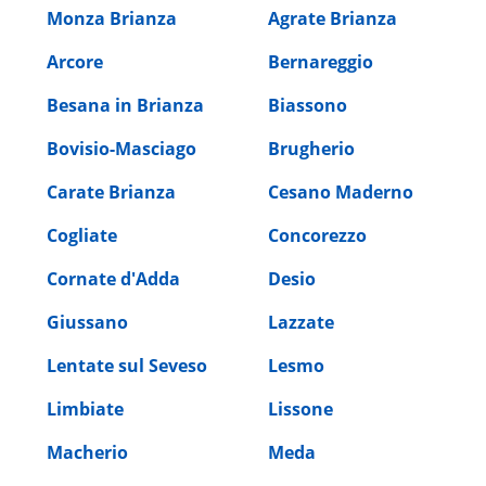
Monza Brianza
Agrate Brianza
Arcore
Bernareggio
Besana in Brianza
Biassono
Bovisio-Masciago
Brugherio
Carate Brianza
Cesano Maderno
Cogliate
Concorezzo
Cornate d'Adda
Desio
Giussano
Lazzate
Lentate sul Seveso
Lesmo
Limbiate
Lissone
Macherio
Meda