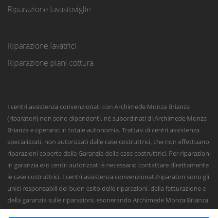
Riparazione lavastoviglie
Riparazione lavatrici
Riparazione piani cottura
I centri assistenza convenzionati con Archimede Monza Brianza
(riparatori) non sono dipendenti, né subordinati di Archimede Monza
Brianza e operano in totale autonomia. Trattasi di centri assistenza
specializzati, non autorizzati dalle case costruttrici, che non effettuano
riparazioni coperte dalla Garanzia delle case costruttrici. Per riparazioni
in garanzia e/o centri autorizzati è necessario contattare direttamente
le case costruttrici. I centri assistenza convenzionati/riparatori sono gli
unici responsabili del buon esito delle riparazioni, della fatturazione e
della garanzia sulle riparazioni, esonerando Archimede Monza Brianza
da qualsiasi responsabilità civile, penale o fiscale sugli interventi e sulle