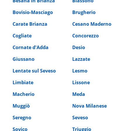
Besana in Brianza
Biassono
Bovisio-Masciago
Brugherio
Carate Brianza
Cesano Maderno
Cogliate
Concorezzo
Cornate d'Adda
Desio
Giussano
Lazzate
Lentate sul Seveso
Lesmo
Limbiate
Lissone
Macherio
Meda
Muggiò
Nova Milanese
Seregno
Seveso
Sovico
Triuggio