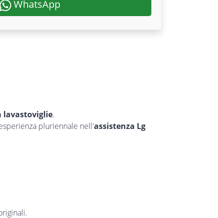
WhatsApp
a lavastoviglie
.
’esperienza pluriennale nell'
assistenza Lg
riginali.