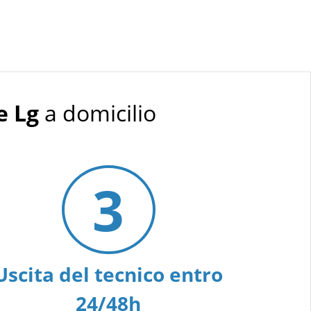
e Lg
a domicilio
3
Uscita del tecnico entro
24/48h