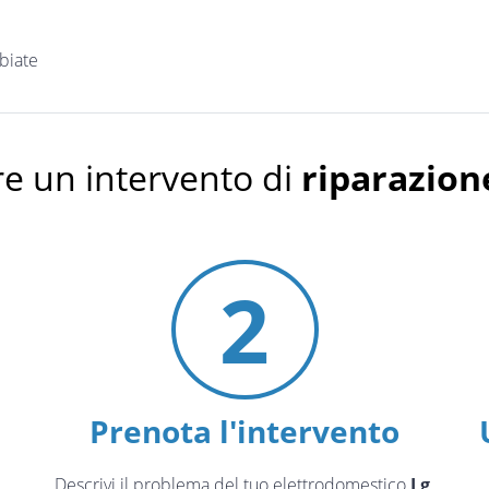
biate
e un intervento di
riparazion
2
Prenota l'intervento
Descrivi il problema del tuo elettrodomestico
Lg
.