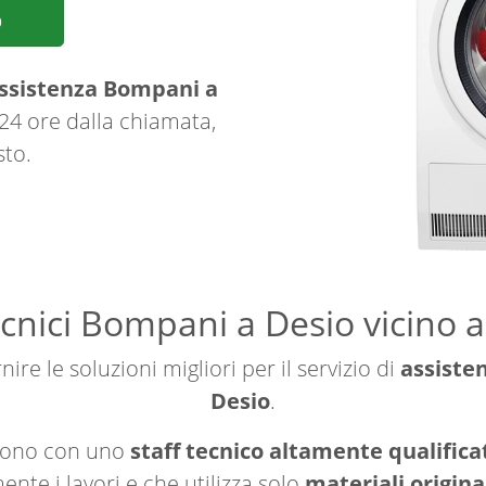
p
ssistenza Bompani a
 24 ore dalla chiamata,
sto.
cnici Bompani a Desio vicino a
ire le soluzioni migliori per il servizio di
assiste
Desio
.
ngono con uno
staff tecnico altamente qualificat
nte i lavori e che utilizza solo
materiali origina