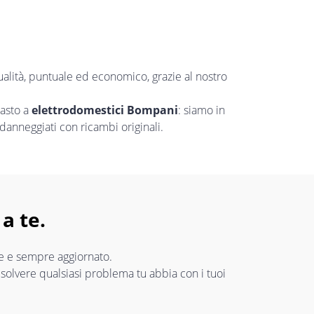
ualità, puntuale ed economico, grazie al nostro
uasto a
elettrodomestici Bompani
: siamo in
danneggiati con ricambi originali.
a te.
re e sempre aggiornato.
risolvere qualsiasi problema tu abbia con i tuoi