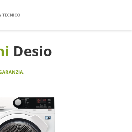
A TECNICO
ni
Desio
GARANZIA
.