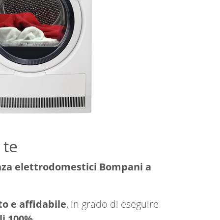
 te
nza elettrodomestici Bompani a
o e affidabile
, in grado di eseguire
li 100%
.