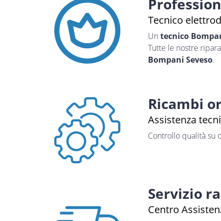
Professio
Tecnico elettro
Un
tecnico Bompa
Tutte le nostre ripar
Bompani Seveso
.
Ricambi or
Assistenza tecn
Controllo qualità su 
Servizio r
Centro Assisten