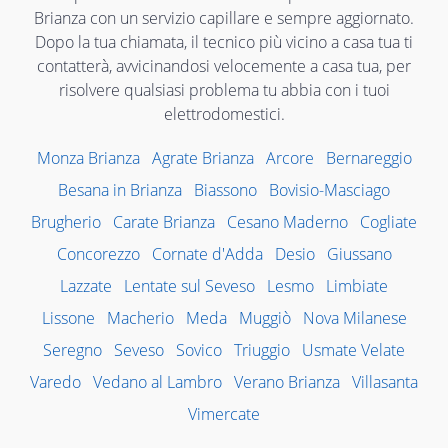
Brianza con un servizio capillare e sempre aggiornato.
Dopo la tua chiamata, il tecnico più vicino a casa tua ti
contatterà, avvicinandosi velocemente a casa tua, per
risolvere qualsiasi problema tu abbia con i tuoi
elettrodomestici.
Monza Brianza
Agrate Brianza
Arcore
Bernareggio
Besana in Brianza
Biassono
Bovisio-Masciago
Brugherio
Carate Brianza
Cesano Maderno
Cogliate
Concorezzo
Cornate d'Adda
Desio
Giussano
Lazzate
Lentate sul Seveso
Lesmo
Limbiate
Lissone
Macherio
Meda
Muggiò
Nova Milanese
Seregno
Seveso
Sovico
Triuggio
Usmate Velate
Varedo
Vedano al Lambro
Verano Brianza
Villasanta
Vimercate