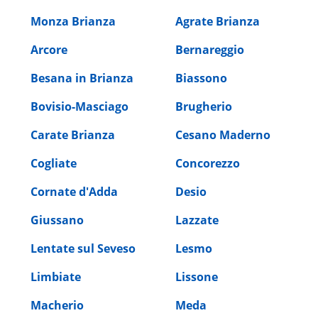
Monza Brianza
Agrate Brianza
Arcore
Bernareggio
Besana in Brianza
Biassono
Bovisio-Masciago
Brugherio
Carate Brianza
Cesano Maderno
Cogliate
Concorezzo
Cornate d'Adda
Desio
Giussano
Lazzate
Lentate sul Seveso
Lesmo
Limbiate
Lissone
Macherio
Meda