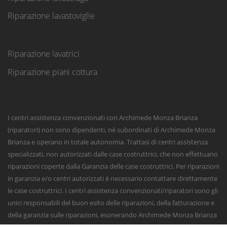
Riparazione lavastoviglie
Riparazione lavatrici
Riparazione piani cottura
I centri assistenza convenzionati con Archimede Monza Brianza
(riparatori) non sono dipendenti, né subordinati di Archimede Monza
Brianza e operano in totale autonomia. Trattasi di centri assistenza
specializzati, non autorizzati dalle case costruttrici, che non effettuano
riparazioni coperte dalla Garanzia delle case costruttrici. Per riparazioni
in garanzia e/o centri autorizzati è necessario contattare direttamente
le case costruttrici. I centri assistenza convenzionati/riparatori sono gli
unici responsabili del buon esito delle riparazioni, della fatturazione e
della garanzia sulle riparazioni, esonerando Archimede Monza Brianza
da qualsiasi responsabilità civile, penale o fiscale sugli interventi e sulle