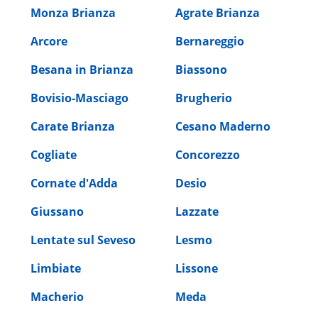
Monza Brianza
Agrate Brianza
Arcore
Bernareggio
Besana in Brianza
Biassono
Bovisio-Masciago
Brugherio
Carate Brianza
Cesano Maderno
Cogliate
Concorezzo
Cornate d'Adda
Desio
Giussano
Lazzate
Lentate sul Seveso
Lesmo
Limbiate
Lissone
Macherio
Meda