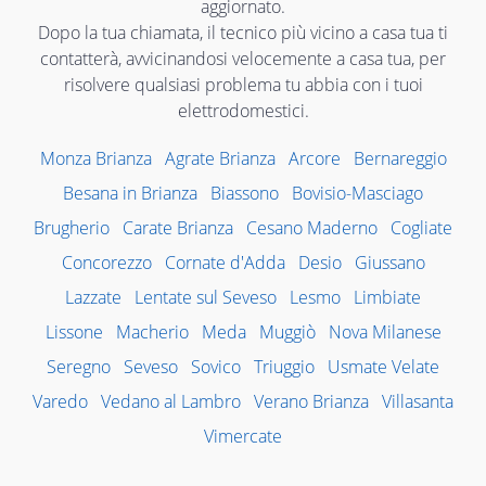
aggiornato.
Dopo la tua chiamata, il tecnico più vicino a casa tua ti
contatterà, avvicinandosi velocemente a casa tua, per
risolvere qualsiasi problema tu abbia con i tuoi
elettrodomestici.
Monza Brianza
Agrate Brianza
Arcore
Bernareggio
Besana in Brianza
Biassono
Bovisio-Masciago
Brugherio
Carate Brianza
Cesano Maderno
Cogliate
Concorezzo
Cornate d'Adda
Desio
Giussano
Lazzate
Lentate sul Seveso
Lesmo
Limbiate
Lissone
Macherio
Meda
Muggiò
Nova Milanese
Seregno
Seveso
Sovico
Triuggio
Usmate Velate
Varedo
Vedano al Lambro
Verano Brianza
Villasanta
Vimercate