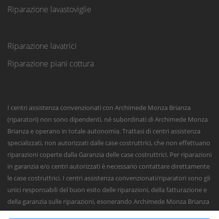
Riparazione lavastoviglie
Riparazione lavatrici
Riparazione piani cottura
I centri assistenza convenzionati con Archimede Monza Brianza
(riparatori) non sono dipendenti, né subordinati di Archimede Monza
Brianza e operano in totale autonomia. Trattasi di centri assistenza
specializzati, non autorizzati dalle case costruttrici, che non effettuano
riparazioni coperte dalla Garanzia delle case costruttrici. Per riparazioni
in garanzia e/o centri autorizzati è necessario contattare direttamente
le case costruttrici. I centri assistenza convenzionati/riparatori sono gli
unici responsabili del buon esito delle riparazioni, della fatturazione e
della garanzia sulle riparazioni, esonerando Archimede Monza Brianza
da qualsiasi responsabilità civile, penale o fiscale sugli interventi e sulle