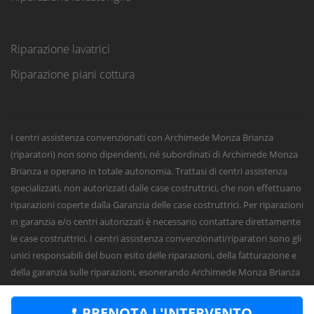
Riparazione lavatrici
Riparazione piani cottura
I centri assistenza convenzionati con Archimede Monza Brianza
(riparatori) non sono dipendenti, né subordinati di Archimede Monza
Brianza e operano in totale autonomia. Trattasi di centri assistenza
specializzati, non autorizzati dalle case costruttrici, che non effettuano
riparazioni coperte dalla Garanzia delle case costruttrici. Per riparazioni
in garanzia e/o centri autorizzati è necessario contattare direttamente
le case costruttrici. I centri assistenza convenzionati/riparatori sono gli
unici responsabili del buon esito delle riparazioni, della fatturazione e
della garanzia sulle riparazioni, esonerando Archimede Monza Brianza
da qualsiasi responsabilità civile, penale o fiscale sugli interventi e sulle
riparazioni.
PRENOTA L'INTERVENTO