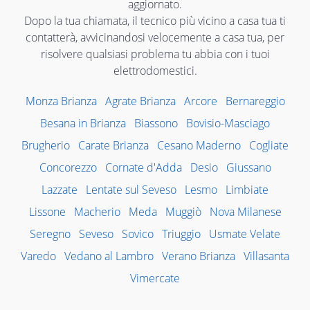
aggiornato.
Dopo la tua chiamata, il tecnico più vicino a casa tua ti
contatterà, avvicinandosi velocemente a casa tua, per
risolvere qualsiasi problema tu abbia con i tuoi
elettrodomestici.
Monza Brianza
Agrate Brianza
Arcore
Bernareggio
Besana in Brianza
Biassono
Bovisio-Masciago
Brugherio
Carate Brianza
Cesano Maderno
Cogliate
Concorezzo
Cornate d'Adda
Desio
Giussano
Lazzate
Lentate sul Seveso
Lesmo
Limbiate
Lissone
Macherio
Meda
Muggiò
Nova Milanese
Seregno
Seveso
Sovico
Triuggio
Usmate Velate
Varedo
Vedano al Lambro
Verano Brianza
Villasanta
Vimercate