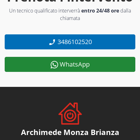
Un tecnico qualificato interverrà
entro 24/48 ore
dalla
chiamata
3486102520
WhatsApp
Archimede Monza Brianza