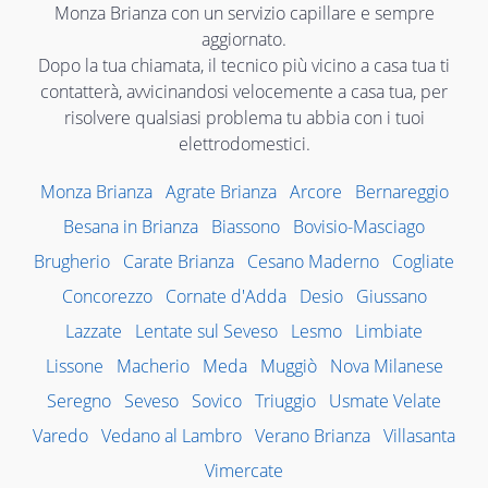
Monza Brianza con un servizio capillare e sempre
aggiornato.
Dopo la tua chiamata, il tecnico più vicino a casa tua ti
contatterà, avvicinandosi velocemente a casa tua, per
risolvere qualsiasi problema tu abbia con i tuoi
elettrodomestici.
Monza Brianza
Agrate Brianza
Arcore
Bernareggio
Besana in Brianza
Biassono
Bovisio-Masciago
Brugherio
Carate Brianza
Cesano Maderno
Cogliate
Concorezzo
Cornate d'Adda
Desio
Giussano
Lazzate
Lentate sul Seveso
Lesmo
Limbiate
Lissone
Macherio
Meda
Muggiò
Nova Milanese
Seregno
Seveso
Sovico
Triuggio
Usmate Velate
Varedo
Vedano al Lambro
Verano Brianza
Villasanta
Vimercate