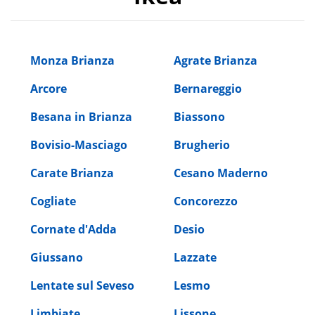
Monza Brianza
Agrate Brianza
Arcore
Bernareggio
Besana in Brianza
Biassono
Bovisio-Masciago
Brugherio
Carate Brianza
Cesano Maderno
Cogliate
Concorezzo
Cornate d'Adda
Desio
Giussano
Lazzate
Lentate sul Seveso
Lesmo
Limbiate
Lissone