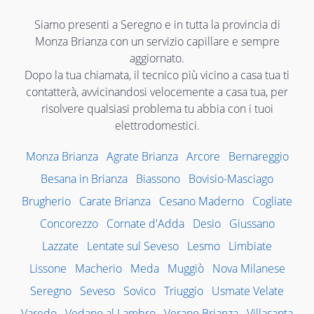
Siamo presenti a Seregno e in tutta la provincia di
Monza Brianza con un servizio capillare e sempre
aggiornato.
Dopo la tua chiamata, il tecnico più vicino a casa tua ti
contatterà, avvicinandosi velocemente a casa tua, per
risolvere qualsiasi problema tu abbia con i tuoi
elettrodomestici.
Monza Brianza
Agrate Brianza
Arcore
Bernareggio
Besana in Brianza
Biassono
Bovisio-Masciago
Brugherio
Carate Brianza
Cesano Maderno
Cogliate
Concorezzo
Cornate d'Adda
Desio
Giussano
Lazzate
Lentate sul Seveso
Lesmo
Limbiate
Lissone
Macherio
Meda
Muggiò
Nova Milanese
Seregno
Seveso
Sovico
Triuggio
Usmate Velate
Varedo
Vedano al Lambro
Verano Brianza
Villasanta