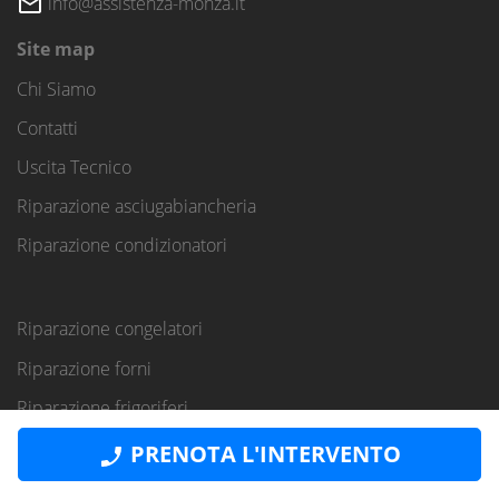
info@assistenza-monza.it
Site map
Chi Siamo
Contatti
Uscita Tecnico
Riparazione asciugabiancheria
Riparazione condizionatori
Riparazione congelatori
Riparazione forni
Riparazione frigoriferi
Riparazione lavasciuga
PRENOTA L'INTERVENTO
Riparazione lavastoviglie