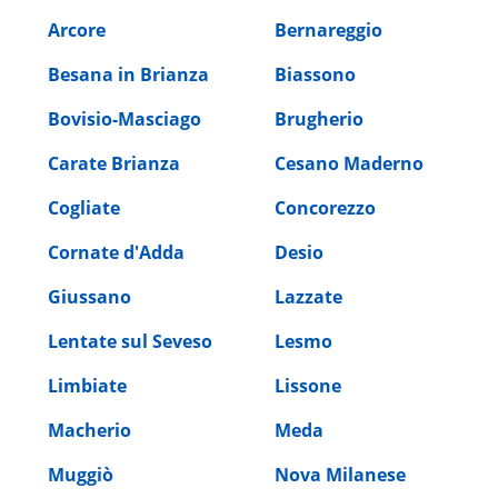
Arcore
Bernareggio
Besana in Brianza
Biassono
Bovisio-Masciago
Brugherio
Carate Brianza
Cesano Maderno
Cogliate
Concorezzo
Cornate d'Adda
Desio
Giussano
Lazzate
Lentate sul Seveso
Lesmo
Limbiate
Lissone
Macherio
Meda
Muggiò
Nova Milanese