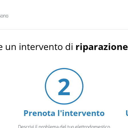
sono
 un intervento di
riparazion
2
Prenota l'intervento
Descrivi il problema del tuo elettrodomestico