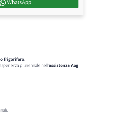
WhatsApp
uo frigorifero
.
’esperienza pluriennale nell'
assistenza Aeg
nali.