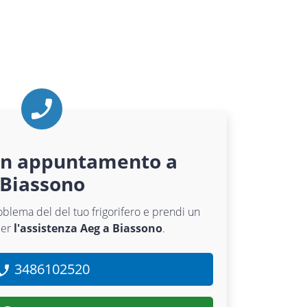
un appuntamento a
Biassono
roblema del del tuo frigorifero e prendi un
per
l'assistenza Aeg a Biassono
.
3486102520